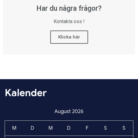
Har du några frågor?
Kontakta oss !
Klicka här
Kalender
August 2026
M
D
M
D
F
S
S